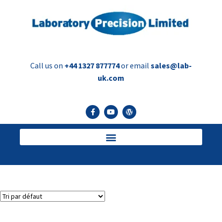
Call us on
+44 1327 877774
or email
sales@lab-
uk.com
flacons trident
Voici le seul résultat