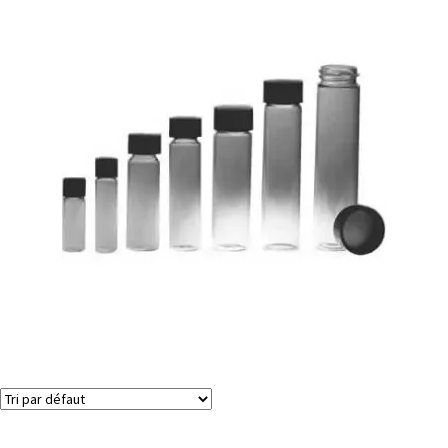
Flacons de Dram / trident
Voici le seul résultat