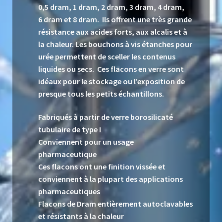
0,5 dram, 1 dram, 2 dram, 3 dram, 4 dram,
6 dram et 8 dram. Ils offrent une très grande
résistance aux acides forts, aux alcalis et à
la chaleur. Les bouchons à vis étanches pour
urée permettent de sceller les contenus
liquides ou secs. Ces flacons en verre sont
idéaux pour le stockage ou l’exposition de
presque tous les petits échantillons.
Fabriqués à partir de verre borosilicaté
tubulaire de type I
Conviennent pour un usage
pharmaceutique
Ces flacons ont une finition vissée et
conviennent à la plupart des applications
pharmaceutiques
Flacons de Dram entièrement autoclavables
et résistants à la chaleur