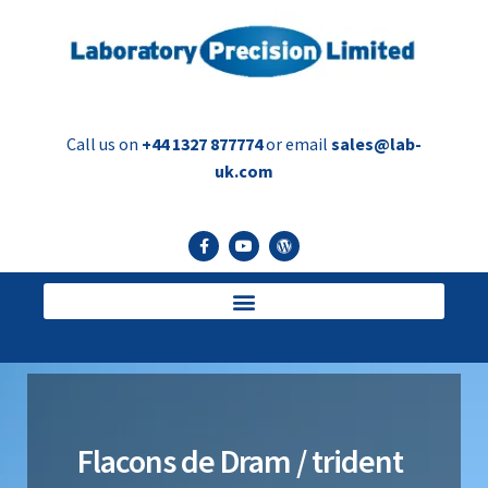
Call us on
+44 1327 877774
or email
sales@lab-
uk.com
Flacons de Dram / trident