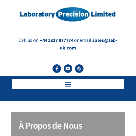
Call us on
+44 1327 877774
or email
sales@lab-
uk.com
À Propos de Nous