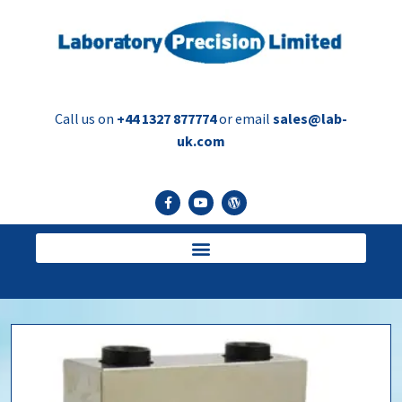
Call us on
+44 1327 877774
or email
sales@lab-
uk.com