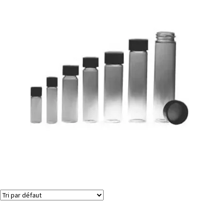
Flacons de Dram / trident
Voici le seul résultat