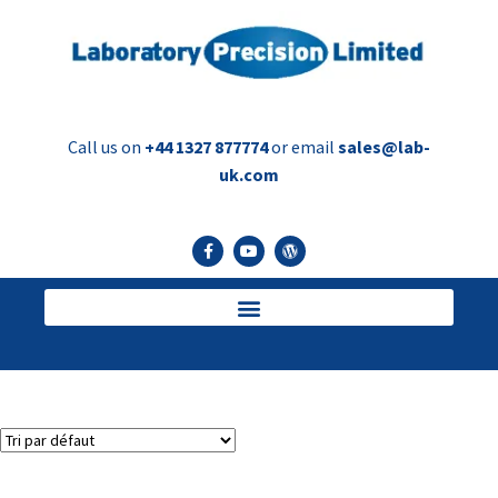
Call us on
+44 1327 877774
or email
sales@lab-
uk.com
flacon de dram
Voici le seul résultat