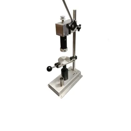
Sertisseuse de flacons de parfum – montée sur paillasse