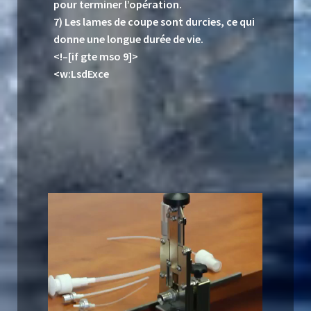
pour terminer l’opération.
7) Les lames de coupe sont durcies, ce qui
donne une longue durée de vie.
<!–[if gte mso 9]>
<w:LsdExce