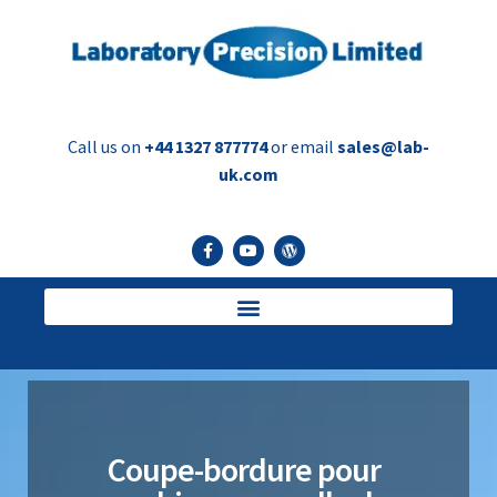
Call us on
+44 1327 877774
or email
sales@lab-
uk.com
Coupe-bordure pour