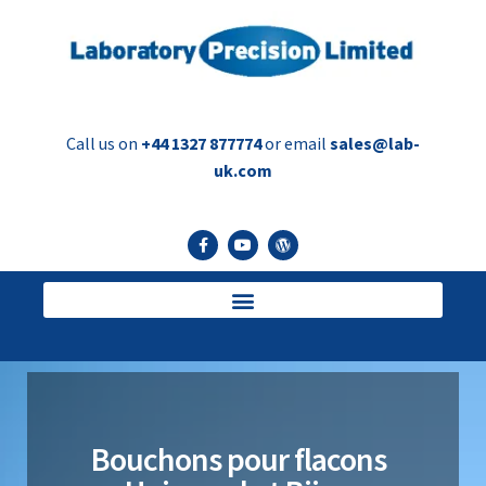
Call us on
+44 1327 877774
or email
sales@lab-
uk.com
Bouchons pour flacons