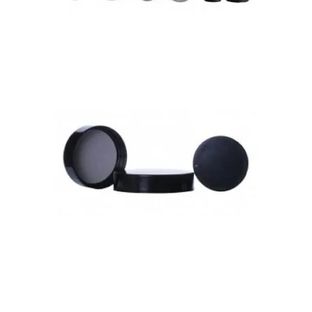
Bouchons pour flacons de diagnostic
Bouchons d’urée avec lignes de pliage