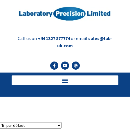
Call us on
+44 1327 877774
or email
sales@lab-
uk.com
sertisseuse / décapsuleuse
pneumatique de flacons