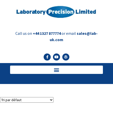
Call us on
+44 1327 877774
or email
sales@lab-
uk.com
sertisseuse de pulvérisation
2 résultats affichés