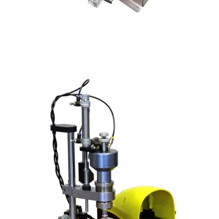
Sertisseuse pneumatique à pompe de pulvérisation pour flacons
de parfum