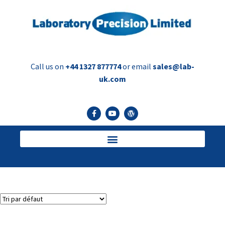
Call us on
+44 1327 877774
or email
sales@lab-
uk.com
sertisseuse de bouteilles
Voici le seul résultat