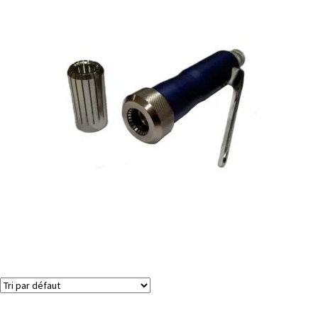
Sertisseuse manuelle pour bouchons de pompe de pulvérisation
d’atomiseurs cosmétiques
Voici le seul résultat