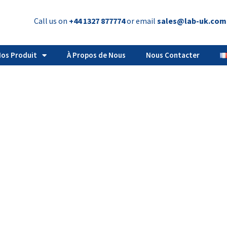
Call us on
+44 1327 877774
or email
sales@lab-uk.com
os Produit
À Propos de Nous
Nous Contacter
joints de flacons