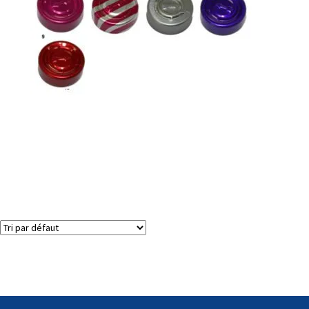
Bouchons / joints de bouchage déchirables complets
Voici le seul résultat