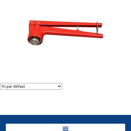
Décapsuleuses de flacons (dessertisseuses)
Voici le seul résultat