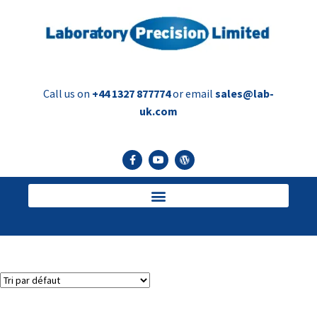
Call us on
+44 1327 877774
or email
sales@lab-
uk.com
dessertisseuse
Voici le seul résultat