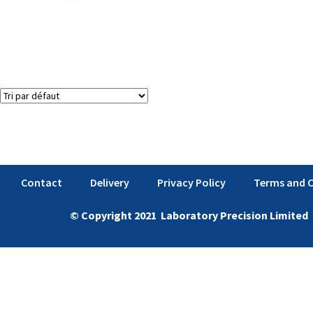
Décapsuleuses de flacons (dessertisseuses)
Voici le seul résultat
Contact
Delivery
Privacy Policy
Terms and 
© Copyright 2021 Laboratory Precision Limited