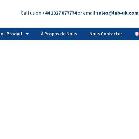
Call us on
+44 1327 877774
or email
sales@lab-uk.com
os Produit
À Propos de Nous
Nous Contacter
décapsuleuse de 13 mm