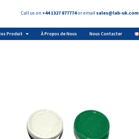
Call us on
+44 1327 877774
or email
sales@lab-uk.com
os Produit
À Propos de Nous
Nous Contacter
capsules rabattables