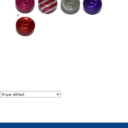
Bouchons / joints de bouchage déchirables complets
2 résultats affichés