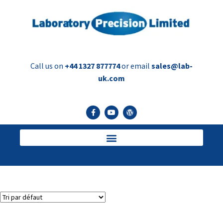
Call us on
+44 1327 877774
or email
sales@lab-
uk.com
18 mm
Voici le seul résultat