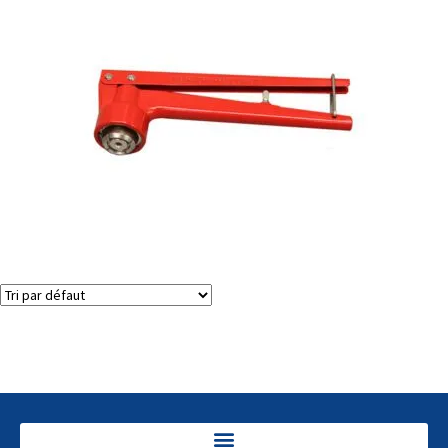
Décapsuleuses de flacons (dessertisseuses)
Voici le seul résultat